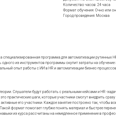
Количество часов: 24 часа
Формат обучения: Очно или о
Город проведения: Москва
, а специализированная программа для автоматизации рутинных H
 одного из инструментов программы окупит затраты на обучение 
альный опыт работы с ИИ в HR и автоматизации бизнес-процессов
 теории. Слушатели будут работать с реальными кейсами и HR -зад
это практические шаги, которые участники смогут внедрить сразу 
 активные его участники. Каждое занятие построено так, чтобы во
 Такой формат помогает глубже понять материал и быстрее перене
навыки из курса рассчитаны на немедленное применение в професс