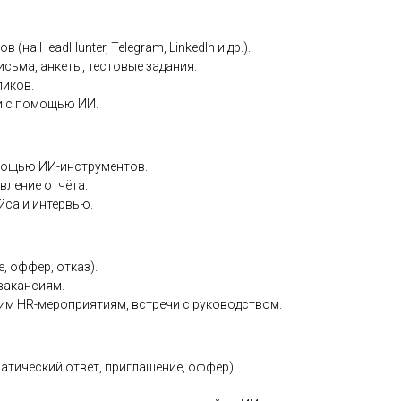
(на HeadHunter, Telegram, LinkedIn и др.).
сьма, анкеты, тестовые задания.
ликов.
и с помощью ИИ.
омощью ИИ-инструментов.
вление отчёта.
йса и интервью.
, оффер, отказ).
 вакансиям.
ним HR-мероприятиям, встречи с руководством.
атический ответ, приглашение, оффер).