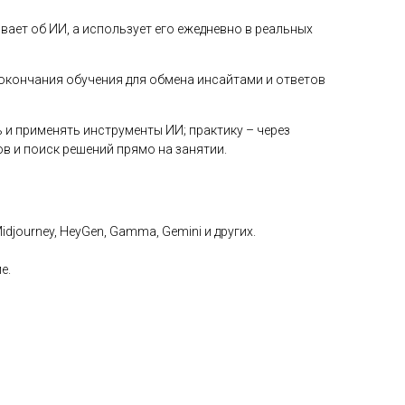
вает об ИИ, а использует его ежедневно в реальных
е окончания обучения для обмена инсайтами и ответов
 и применять инструменты ИИ; практику – через
ов и поиск решений прямо на занятии.
djourney, HeyGen, Gamma, Gemini и других.
е.