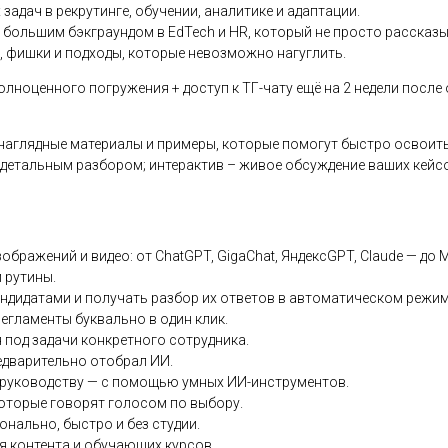
задач в рекрутинге, обучении, аналитике и адаптации.
с большим бэкграундом в EdTech и HR, который не просто рассказы
, фишки и подходы, которые невозможно нагуглить.
полноценного погружения + доступ к ТГ-чату ещё на 2 недели посл
наглядные материалы и примеры, которые помогут быстро освоить
с детальным разбором; интерактив – живое обсуждение ваших кейс
бражений и видео: от ChatGPT, GigaChat, ЯндексGPT, Claude — до Mi
 рутины.
ндидатами и получать разбор их ответов в автоматическом режим
егламенты буквально в один клик.
под задачи конкретного сотрудника.
едварительно отобрал ИИ.
ь руководству — с помощью умных ИИ-инструментов.
оторые говорят голосом по выбору.
нально, быстро и без студии.
я контента и обучающих курсов.