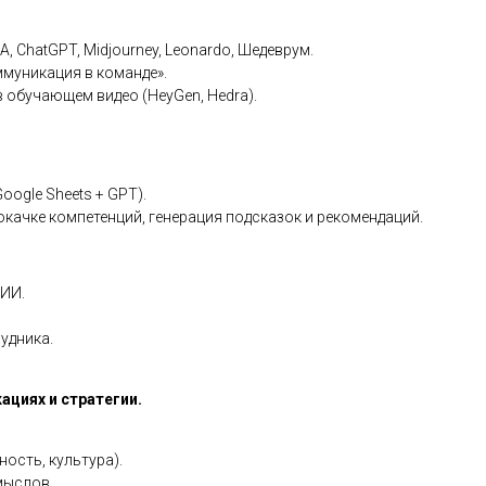
 ChatGPT, Midjourney, Leonardo, Шедеврум.
ммуникация в команде».
 обучающем видео (HeyGen, Hedra).
oogle Sheets + GPT).
качке компетенций, генерация подсказок и рекомендаций.
 ИИ.
удника.
ациях и стратегии.
ость, культура).
мыслов.