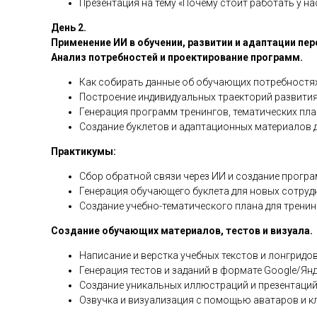
Презентация на тему «Почему стоит работать у нас
День 2.
Применение ИИ в обучении, развитии и адаптации пер
Анализ потребностей и проектирование программ.
Как собирать данные об обучающих потребностя
Построение индивидуальных траекторий развития
Генерация программ тренингов, тематических пла
Создание буклетов и адаптационных материалов 
Практикумы:
Сбор обратной связи через ИИ и создание програ
Генерация обучающего буклета для новых сотруд
Создание учебно-тематического плана для тренин
Создание обучающих материалов, тестов и визуала.
Написание и верстка учебных текстов и лонгридов
Генерация тестов и заданий в формате Google/Ян
Создание уникальных иллюстраций и презентаций ч
Озвучка и визуализация с помощью аватаров и к