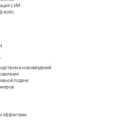
ация с ИИ.
ф войс.
И.
.
водством и нововведений.
равления.
тивной подаче.
икеров.
и эффектами.