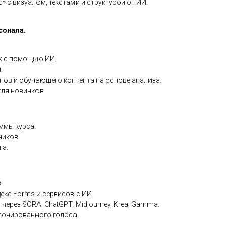
» с визуалом, текстами и структурой от ИИ.
сонала.
х с помощью ИИ.
.
нов и обучающего контента на основе анализа.
для новичков.
ммы курса.
ников
га.
.
декс Forms и сервисов с ИИ
ерез SORA, ChatGPT, Midjourney, Krea, Gamma.
лонированного голоса.