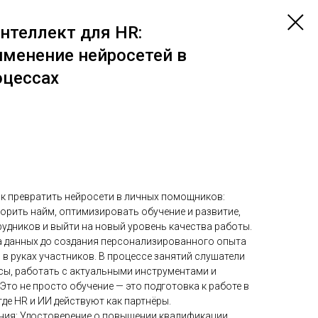
нтеллект для HR:
именение нейросетей в
оцессах
ак превратить нейросети в личных помощников:
орить найм, оптимизировать обучение и развитие,
удников и выйти на новый уровень качества работы.
а данных до создания персонализированного опыта
 в руках участников. В процессе занятий слушатели
сы, работать с актуальными инструментами и
Это не просто обучение — это подготовка к работе в
де HR и ИИ действуют как партнёры.
ния: Удостоверение о повышении квалификации