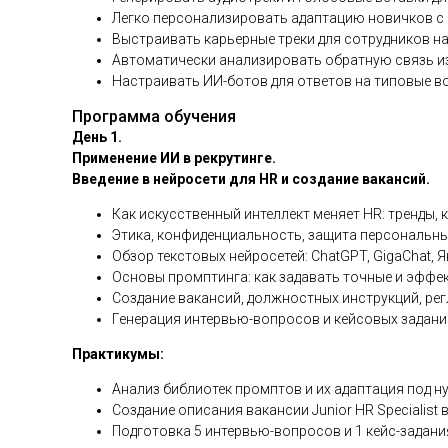
Легко персонализировать адаптацию новичков с
Выстраивать карьерные треки для сотрудников на
Автоматически анализировать обратную связь из 
Настраивать ИИ-ботов для ответов на типовые в
Программа обучения
День 1.
Применение ИИ в рекрутинге.
Введение в нейросети для HR и создание вакансий.
Как искусственный интеллект меняет HR: тренды,
Этика, конфиденциальность, защита персональны
Обзор текстовых нейросетей: ChatGPT, GigaChat, 
Основы промптинга: как задавать точные и эффе
Создание вакансий, должностных инструкций, рег
Генерация интервью-вопросов и кейсовых задани
Практикумы:
Анализ библиотек промптов и их адаптация под н
Создание описания вакансии Junior HR Specialist 
Подготовка 5 интервью-вопросов и 1 кейс-задани