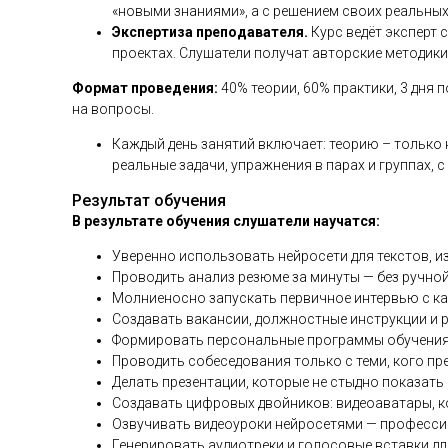
«новыми знаниями», а с решением своих реальных 
Экспертиза преподавателя.
Курс ведёт эксперт 
проектах. Слушатели получат авторские методики
Формат проведения:
40% теории, 60% практики, 3 дня 
на вопросы.
Каждый день занятий включает: теорию – только 
реальные задачи, упражнения в парах и группах, 
Результат обучения
В результате обучения слушатели научатся:
Уверенно использовать нейросети для текстов, изо
Проводить анализ резюме за минуты — без ручной
Молниеносно запускать первичное интервью с ка
Создавать вакансии, должностные инструкции и р
Формировать персональные программы обучения 
Проводить собеседования только с теми, кого пр
Делать презентации, которые не стыдно показат
Создавать цифровых двойников: видеоаватары, к
Озвучивать видеоуроки нейросетями — профессио
Генерировать аудиотреки и голосовые вставки дл