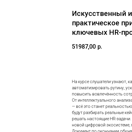
Искусственный и
практическое пр
ключевых HR-пр
51987,00
р.
Записаться на курс
На курсе слушатели узнают, к
автоматизировать рутину, уск
повысить вовлечённость сотр
От интеллектуального анализ
— всё это станет реальностью
будут разбирать реальные кей
решать настоящие HR-задачи. 
новой цифровой экосистеме, г
Документ по окончании обуче