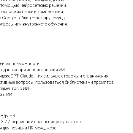
 помощью нейросетевых решений.
 основе их целей и компетенций.
Google-таблиц — за пару секунд.
опросы или внутреннего обучения.
 кейсы, возможности.
х данных при использовании ИИ.
ЯндексGPT, Claude — их сильные стороны и ограничения.
ктивные вопросы, пользоваться библиотеками промптов.
ламентов с ИИ.
й с ИИ.
ужды HR.
в 3 ИИ-сервисах и сравнение результатов.
я для позиции HR-менеджера.