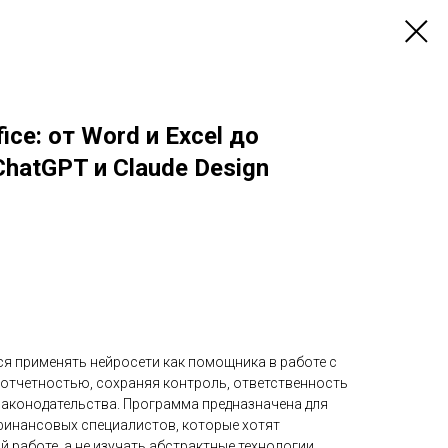
ice: от Word и Excel до
 ChatGPT и Claude Design
я применять нейросети как помощника в работе с
 отчетностью, сохраняя контроль, ответственность
законодательства. Программа предназначена для
финансовых специалистов, которые хотят
 работе, а не изучать абстрактные технологии.