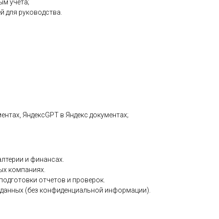
ым учета;
й для руководства.
кументах, ЯндексGPT в Яндекс документах;
лтерии и финансах.
ых компаниях.
подготовки отчетов и проверок.
х данных (без конфиденциальной информации).