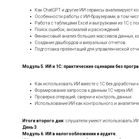
Как ChatGPT и другие ИИ сервисы анализируют к
Особенности работы с ИИ-браузерами, в том чис
Работа с таблицами Excel и выгрузками из 1С с 
Поиск ошибок, аномалий и расхождений.
Финансовый анализ больших массивов данных, как
Создание дашбордов и визуальных отчетов.
Подготовка презентаций для управленческой отч
Модуль 5. ИИ и 1С: практические сценарии без прогр
Как использовать ИИ вместе с 1С без доработки 
Формирование запросов к данным 1С через ИИ.
Проверка операций, сверки и контроль данных.
Использование ИИ как контрольного и аналитиче
Итоги второго дня:
слушатели умеют использовать ИИ 
День 3
Модуль 6. ИИ в налогообложении и аудите.