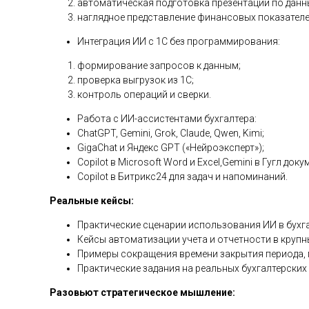
автоматическая подготовка презентаций по данн
наглядное представление финансовых показателе
Интеграция ИИ с 1С без программирования:
формирование запросов к данным;
проверка выгрузок из 1С;
контроль операций и сверки.
Работа с ИИ-ассистентами бухгалтера:
ChatGPT, Gemini, Grok, Claude, Qwen, Kimi;
GigaChat и Яндекс GPT («Нейроэксперт»);
Copilot в Microsoft Word и Excel,Gemini в Гугл до
Copilot в Битрикс24 для задач и напоминаний.
Реальные кейсы:
Практические сценарии использования ИИ в бухга
Кейсы автоматизации учета и отчетности в крупн
Примеры сокращения времени закрытия периода, 
Практические задания на реальных бухгалтерски
Разовьют стратегическое мышление: