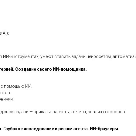
 AI);
в ИИ-инструментах, умеют ставить задачи нейросетям, автоматиз
лтерией. Создание своего ИИ-помощника.
р с помощью ИИ.
нтов.
рвички.
 свои задачи — приказы, расчеты, отчеты, анализ договоров.
я. Глубокое исследование и режим агента. ИИ-браузеры.