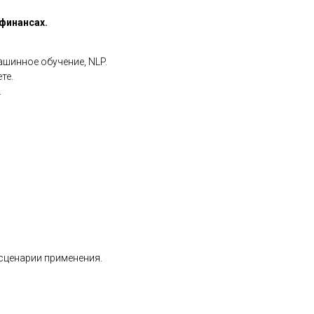
 финансах.
ашинное обучение, NLP.
те.
.
сценарии применения.