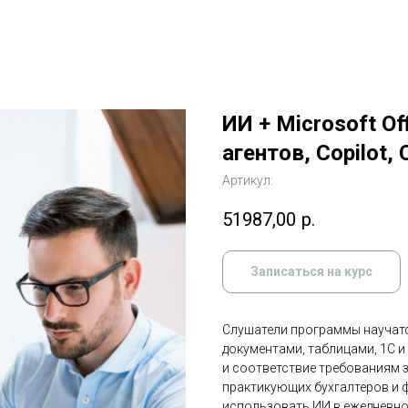
ИИ + Microsoft Off
агентов, Copilot,
Артикул:
51987,00
р.
Записаться на курс
Слушатели программы научатс
документами, таблицами, 1С и
и соответствие требованиям 
практикующих бухгалтеров и 
использовать ИИ в ежедневной