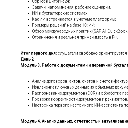
Copilot в Битрикс24:
Задачи, напоминания, рабочие сценарии.
ИИ в бухгалтерских системах:
Как ИИ встраивается в учетные платформы;
Примеры решений на базе 1С: ИИ;
Обзор международных практик (SAP AI, QuickBooks
Ограничения и реальная применимость в РФ.
Итог первого дня:
слушатели свободно ориентируется 
День 2
Модуль 3. Работа с документами и первичной бухга
Анализ договоров, актов, счетов и счетов-факту
Извлечение ключевых данных из объемных докуме
Распознавание документов (OCR) и обработка пе
Проверка корректности документов и реквизитов.
Настройка первого кастомного ИИ-ассистента под
Модуль 4. Анализ данных, отчетность и визуализаци