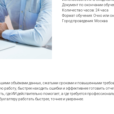
Документ по окончании обуче
Количество часов: 24 часа
Формат обучения: Очно или о
Город проведения: Москва
льшими объёмами данных, сжатыми сроками и повышенными требов
ую работу, быстрее находить ошибки и эффективнее готовить отч
ь, где ИИ действительно помогает, а где требуется профессионал
ухгалтеру работать быстрее, точнее и увереннее.