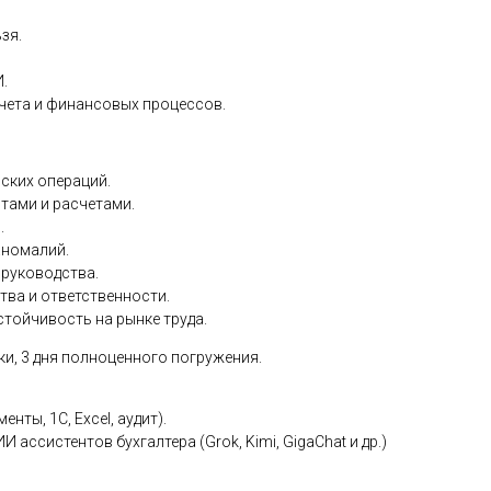
зя.
.
чета и финансовых процессов.
ских операций.
тами и расчетами.
.
аномалий.
 руководства.
тва и ответственности.
тойчивость на рынке труда.
ки, 3 дня полноценного погружения.
нты, 1С, Excel, аудит).
ассистентов бухгалтера (Grok, Kimi, GigaChat и др.)