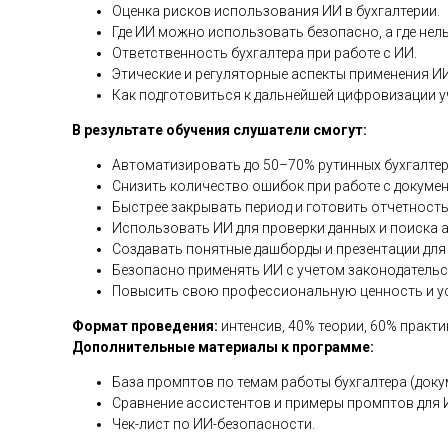
Оценка рисков использования ИИ в бухгалтерии.
Где ИИ можно использовать безопасно, а где нель
Ответственность бухгалтера при работе с ИИ.
Этические и регуляторные аспекты применения ИИ
Как подготовиться к дальнейшей цифровизации у
В результате обучения слушатели смогут:
Автоматизировать до 50–70% рутинных бухгалтер
Снизить количество ошибок при работе с докумен
Быстрее закрывать период и готовить отчетность
Использовать ИИ для проверки данных и поиска 
Создавать понятные дашборды и презентации для
Безопасно применять ИИ с учетом законодательс
Повысить свою профессиональную ценность и ус
Формат проведения:
интенсив, 40% теории, 60% практи
Дополнительные материалы к программе:
База промптов по темам работы бухгалтера (докуме
Сравнение ассистентов и примеры промптов для ИИ 
Чек-лист по ИИ-безопасности.