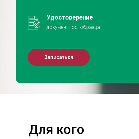
Удостоверение
документ гос. образца
Записаться
Для кого