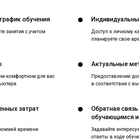
график обучения
Индивидуальный
те занятия с учетом
Доступ к личному ка
планируете свое вре
ы
Актуальные ме
ом комфортном для вас
Предоставление дос
ьютера.
в соответствии с в
енных затрат
Обратная связь
обучающимся и
ономией времени
Задавайте интерес
ответы в ходе обуче