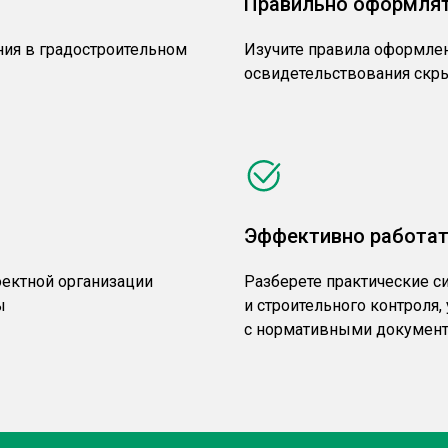
Правильно оформля
ния в градостроительном
Изучите правила оформлен
освидетельствования скр
Эффективно работат
оектной организации
Разберете практические с
ы
и строительного контроля
с нормативными документ