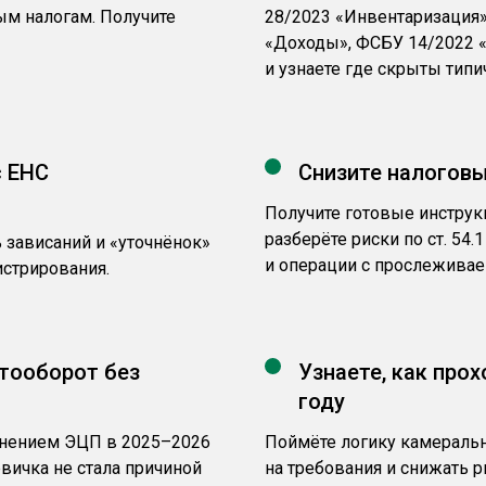
м налогам. Получите
28/2023 «Инвентаризация»
«Доходы», ФСБУ 14/2022 
и узнаете где скрыты тип
с ЕНС
Снизите налоговы
Получите готовые инструкц
разберёте риски по ст. 54
ь зависаний и «уточнёнок»
и операции с прослежива
стрирования.
тооборот без
Узнаете, как про
году
енением ЭЦП в 2025–2026
Поймёте логику камеральн
рвичка не стала причиной
на требования и снижать р