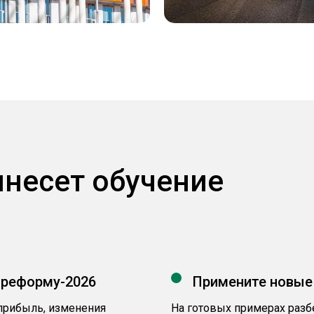
инесет обучение
 реформу-2026
Примените новые
 прибыль, изменения
На готовых примерах разб