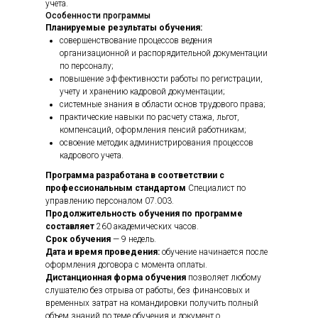
учета.
Особенности программы
Планируемые результаты обучения:
совершенствование процессов ведения
организационной и распорядительной документации
по персоналу;
повышение эффективности работы по регистрации,
учету и хранению кадровой документации;
системные знания в области основ трудового права;
практические навыки по расчету стажа, льгот,
компенсаций, оформления пенсий работникам;
освоение методик администрирования процессов
кадрового учета.
Программа разработана в соответствии с
профессиональным стандартом
Специалист по
управлению персоналом 07.003.
Продолжительность обучения по программе
составляет
260 академических часов.
Срок обучения
— 9 недель.
Дата и время проведения:
обучение начинается после
оформления договора с момента оплаты.
Дистанционная форма обучения
позволяет любому
слушателю без отрыва от работы, без финансовых и
временных затрат на командировки получить полный
объем знаний по теме обучения и документ о