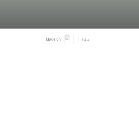
Жмите и переходи
Tilda
Made on
Напишите нам: seminar@fcaudit.ru