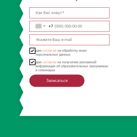
+7
даю
согласие
на обработку моих
персональных данных
даю
согласие
на получение рекламной
информации об образовательных программах
и семинарах
Записаться